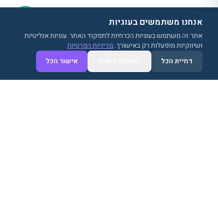
אנחנו משתמשים בעוגיות
אתר זה משתמש בעוגיות הכרחיות לתפקוד האתר. עוגיות אנליטיות
ושיווקיות מופעלות רק באישורך.
מדיניות הפרטיות
נגישות
דחיית הכל
התאמה אישית
אישור הכל
פתרון התקשורת המתקדם ביותר לעסקים. מרכזיה
וקול סנטר בענן עם כל התכונות שאתם צריכים.
מבית ווייפי טלקום. לערוצים כתובים — וואטסאפ
ואומניצ׳אנל — מאותה חברה:
Smarticks
.