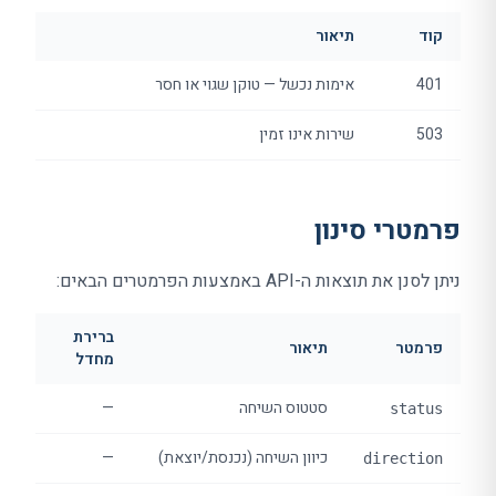
קוד
תיאור
401
אימות נכשל — טוקן שגוי או חסר
503
שירות אינו זמין
פרמטרי סינון
ניתן לסנן את תוצאות ה-API באמצעות הפרמטרים הבאים:
ברירת
פרמטר
תיאור
מחדל
סטטוס השיחה
—
status
כיוון השיחה (נכנסת/יוצאת)
—
direction