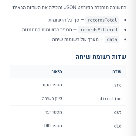
התשובה מוחזרת בפורמט JSON ומכילה את השדות הבאים:
— סך כל הרשומות
recordsTotal
— מספר הרשומות המסוננות
recordsFiltered
— מערך של רשומות שיחה
data
שדות רשומת שיחה
שדה
תיאור
מספר מקור
src
כיוון השיחה
direction
מספר יעד
dst
מספר DID
did