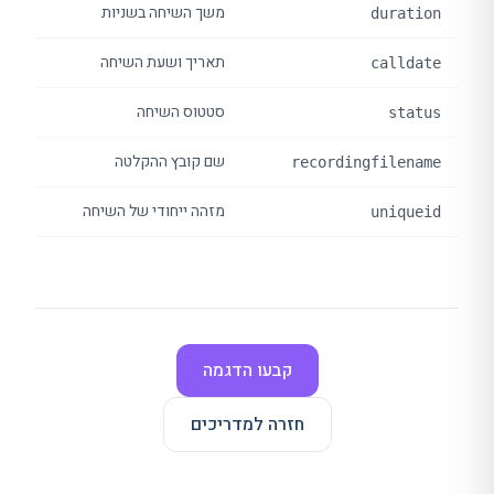
משך השיחה בשניות
duration
תאריך ושעת השיחה
calldate
סטטוס השיחה
status
שם קובץ ההקלטה
recordingfilename
מזהה ייחודי של השיחה
uniqueid
קבעו הדגמה
חזרה למדריכים