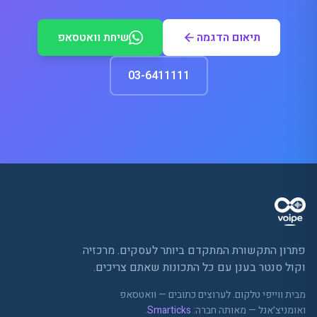
תיאום הדגמה
שיחת וואטסאפ
03-6411111
פתרון התקשורת המתקדם ביותר לעסקים. מרכזיה
וקול סנטר בענן עם כל התכונות שאתם צריכים.
מבית ווייפי טלקום. לערוצים כתובים — וואטסאפ
ואומניצ׳אנל — מאותה חברה:
Smarticks
.