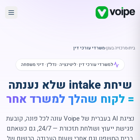
בית
›
מרכזיה בענן
›
משרדי עורכי דין
למשרדי עורכי דין · ליטיגציה · נדל״ן · דיני משפחה
שיחת
intake
שלא נענתה
= לקוח שהלך למשרד אחר
נציגת
AI
בעברית של Voipe עונה לכל פונה, קובעת
פגישת ייעוץ ושולחת תזכורת — 24/7, גם כשאתם
בבית המשפט וגם אחרי שעות העבודה. הרושם של