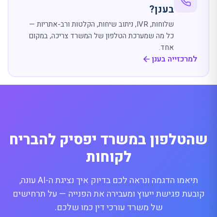
בענן?
שלוחות,
IVR
, ניתוב שיחות, הקלטות ורב-אתריות —
כל מה שמערכת הטלפון של המשרד צריכה, במקום
אחד.
למרכזייה בענן
שהטלפון במשרד יפסיק להבריח
לקוחות
תיאמו הדגמה ונראה לכם בדיוק איך נציגת ה-
AI
עונה,
קובעת פגישת ייעוץ ומעבירה את הפנייה — על תרחישים
של משרד עורכי דין כמו שלכם.