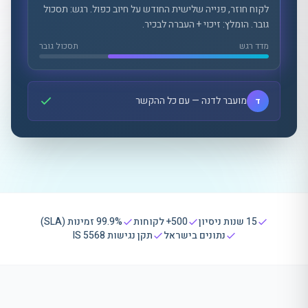
לקוח חוזר, פנייה שלישית החודש על חיוב כפול. רגש: תסכול
גובר. הומלץ: זיכוי + העברה לבכיר.
מדד רגש
תסכול גובר
מועבר לדנה — עם כל ההקשר
ד
15 שנות ניסיון
500+ לקוחות
99.9% זמינות (SLA)
נתונים בישראל
תקן נגישות IS 5568