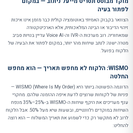
מוקד מבוסס תסריט מייעל ניתוב — במקום
לפתור בעיה
הצוואר בקבוק האמיתי באוטומציה קולית כבר מזמן אינו איכות
זיהוי הדיבור או הבינה המלאכותית, אלא הארכיטקטורה
שמאחוריה. רוב מערכות ה-
IVR
וה-
Voice AI
עדיין בנויות סביב
מטרה ישנה: לנתב שיחות מהר יותר, במקום לפתור את הבעיה של
הלקוח בפועל.
WISMO
: הלקוח לא מחפש תאריך — הוא מחפש
החלטה
הדוגמה הפשוטה ביותר היא
Where Is My Order
(
WISMO
) —
פניות של לקוחות שרוצים לדעת איפה ההזמנה שלהם. מחקרי
ענף מעריכים את היקף שיחות ה-
WISMO
ב-25%–35% מנפח
השיחות במוקדים רלוונטיים, ובשעות שיא מעל 50%. אבל הלקוח
לרוב לא מתקשר רק כדי לשמוע את תאריך המשלוח — הוא רוצה
להחליט: