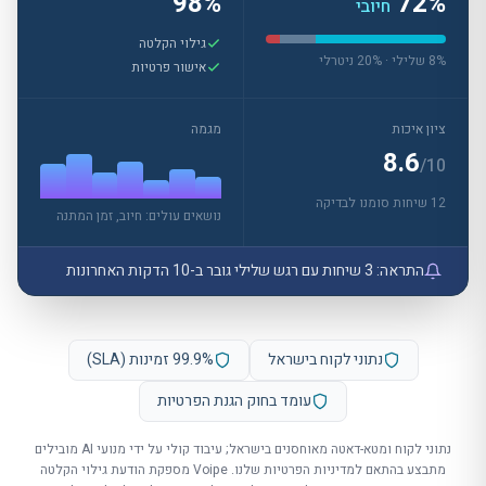
98%
72%
חיובי
גילוי הקלטה
8% שלילי · 20% ניטרלי
אישור פרטיות
ציון איכות
מגמה
8.6
/10
12 שיחות סומנו לבדיקה
נושאים עולים: חיוב, זמן המתנה
התראה: 3 שיחות עם רגש שלילי גובר ב-10 הדקות האחרונות
נתוני לקוח בישראל
99.9% זמינות (SLA)
עומד בחוק הגנת הפרטיות
נתוני לקוח ומטא-דאטה מאוחסנים בישראל; עיבוד קולי על ידי מנועי
AI
מובילים
מתבצע בהתאם למדיניות הפרטיות שלנו.
Voipe מספקת הודעת גילוי הקלטה