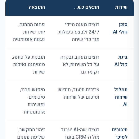
שירות
מתאים כש…
התוצאה
השוואה בין שירותי Voipe AI: מתי כל שירות מתאים ומה התוצאה
סוכן
רוצים מענה מיידי
פחות המתנה,
קולי
AI
24/7 ולבצע פעולות
יותר שיחות
תוך כדי שיחה
נענות אוטומטית
בינת
רוצים מעקב ובקרה
תובנות על כוונה,
קול
AI
על כל השיחות, לא
סנטימנט ואיכות
רק מדגם
שירות
תמלול
צריכים תיעוד, חיפוש
חיפוש מהיר,
שיחות
וסיכום של שיחות
סיכומים
AI
ומשימות
אוטומטיות
חיבורים
רוצים שה-
AI
יעבוד
זיהוי מתקשר,
לסוכן
מול ה-
CRM
בזמן
שליפת נתונים