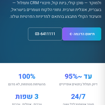
ולמוקד — סוכן קולי, בינת קול, חיבורי
CRM
ותמלול —
בעברית, אנגלית וערבית. נתוני הלקוח נשמרים בישראל,
והעיבוד הקולי מתבצע בהתאם למדיניות הפרטיות שלנו.
תיאום הדגמה
03-6411111
עד ~95%
100%
דיוק תמלול בתנאים אופייניים
מהשיחות מנותחות, לא מדגם
24/7
3 שפות
מענה אוטומטי לכל שעה
עברית · אנגלית · ערבית