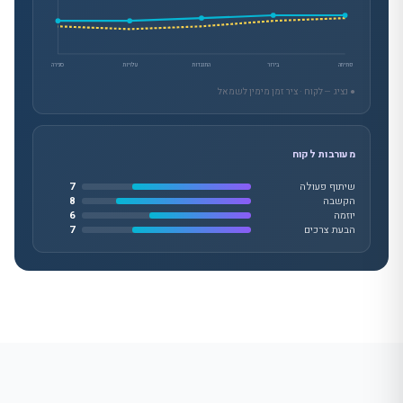
פתיחה
בירור
התנגדות
עלויות
סגירה
● נציג ┄ לקוח · ציר זמן מימין לשמאל
מעורבות לקוח
שיתוף פעולה
7
הקשבה
8
יוזמה
6
הבעת צרכים
7