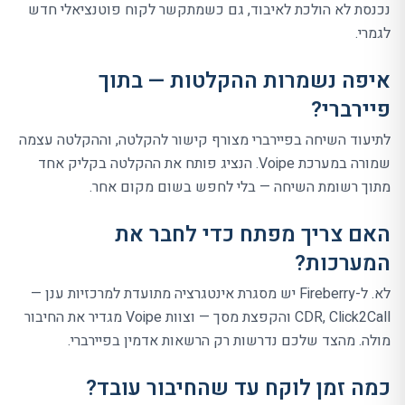
נכנסת לא הולכת לאיבוד, גם כשמתקשר לקוח פוטנציאלי חדש
לגמרי.
איפה נשמרות ההקלטות — בתוך
פיירברי?
לתיעוד השיחה בפיירברי מצורף קישור להקלטה, וההקלטה עצמה
שמורה במערכת Voipe. הנציג פותח את ההקלטה בקליק אחד
מתוך רשומת השיחה — בלי לחפש בשום מקום אחר.
האם צריך מפתח כדי לחבר את
המערכות?
לא. ל-Fireberry יש מסגרת אינטגרציה מתועדת למרכזיות ענן —
CDR, Click2Call והקפצת מסך — וצוות Voipe מגדיר את החיבור
מולה. מהצד שלכם נדרשות רק הרשאות אדמין בפיירברי.
כמה זמן לוקח עד שהחיבור עובד?