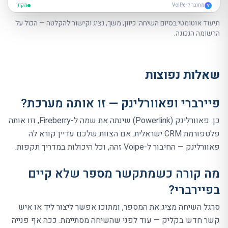
מחובר ל-VoIPe
מקוון
V
תיעוד אוטומטי בסיום השיחה: כיוון, משך, נציג וקישור להקלטה — הכול על
הרשומה הנכונה.
שאלות נפוצות
פיירברי ופאוורלינק — זו אותה מערכת?
כן. פאוורלינק (Powerlink) שינתה את שמה ל-Fireberry, וזו אותה
פלטפורמת CRM ישראלית. אם הצוות שלכם עדיין קורא לה
פאוורלינק — החיבור ל-Voipe זהה, וכל היכולות במדריך תקפות.
מה קורה כשמתקשר מספר שלא קיים
בפיירברי?
סרגל השיחה מציג את המספר, ומתוכו אפשר ליצור ליד או איש
קשר חדש בקליק — עוד לפני שהשיחה מסתיימת. ככה אף פנייה