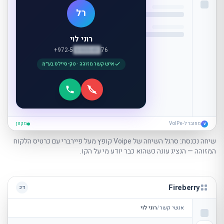
רל
רוני לוי
+972-5
3-905-41
76
איש קשר מזוהה
·
טק-סיילס בע״מ
מחובר ל-VoIPe
מקוון
V
שיחה נכנסת: סרגל השיחה של Voipe קופץ מעל פיירברי עם כרטיס הלקוח
המזוהה — הנציג עונה כשהוא כבר יודע מי על הקו.
Fireberry
דכ
אנשי קשר
/
רוני לוי