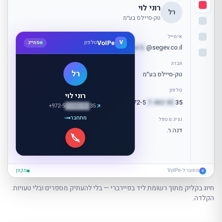
רוני לוי
רל
טק-סיילס בע״מ
אימייל
VoIPe
V
טלפון
מחייג
o
mer.b
@segev.co.il
חברה
רל
טק-סיילס בע״מ
טלפון
רוני לוי
+972-5
7-482-90
35
חיוג
+972-5
7-482-90
35
מתחבר
נציג מטפל
דנה ר.
מחובר ל-VoIPe
מקוון
V
חיוג בקליק מתוך רשומת ליד בפיירברי — בלי להעתיק מספרים ובלי טעויות
הקלדה.