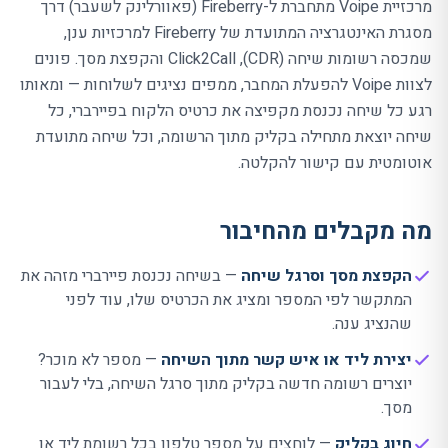
מרכזיית Voipe מתחברת ל-Fireberry (פאוורלינק לשעבר) דרך
מסגרת האינטגרציה המתועדת של Fireberry למרכזיות ענן,
שמכסה רשומות שיחה (
CDR
),
Click2Call
והקפצת מסך. פונים
לצוות Voipe להפעלת המחבר, ממפים נציגים לשלוחות — ומאותו
רגע כל שיחה נכנסת מקפיצה את כרטיס הלקוח בפיירברי, כל
שיחה יוצאת מתחילה בקליק מתוך הרשומה, וכל שיחה מתועדת
אוטומטית עם קישור להקלטה.
מה מקבלים מהחיבור
הקפצת מסך וסרגל שיחה
— בשיחה נכנסת פיירברי מזהה את
המתקשר לפי המספר ומציג את הכרטיס שלו, עוד לפני
שהנציג ענה.
יצירת ליד או איש קשר מתוך השיחה
— מספר לא מוכר?
יוצרים רשומה חדשה בקליק מתוך סרגל השיחה, בלי לעבור
מסך.
חיוג בקליק
— לוחצים על מספר טלפון בכל רשומת ליד או