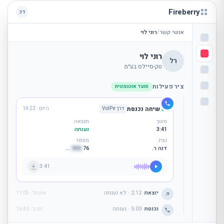
Fireberry
דכ
אנשי קשר
/
רוני לוי
רוני לוי
רל
טק-סיילס בע״מ
ציר פעילות
תועד אוטומטית
שיחה נכנסת
דרך VoIPe
היום · 14:23
משך
תוצאה
3:41
נענתה
נציג
מספר
דנה ר.
76
905
…
3:41
שיחה יוצאת
·
2:12
·
לא נענתה
אתמול · 11:05
שיחה נכנסת
·
5:03
·
נענתה
יום ב׳ · 16:40