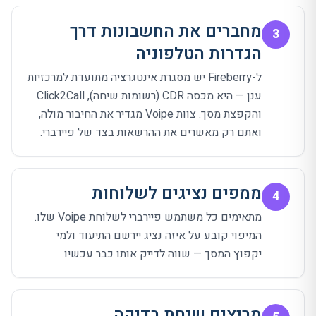
מחברים את החשבונות דרך
3
הגדרות הטלפוניה
ל-Fireberry יש מסגרת אינטגרציה מתועדת למרכזיות
ענן — היא מכסה CDR (רשומות שיחה), Click2Call
והקפצת מסך. צוות Voipe מגדיר את החיבור מולה,
ואתם רק מאשרים את ההרשאות בצד של פיירברי.
ממפים נציגים לשלוחות
4
מתאימים כל משתמש פיירברי לשלוחת Voipe שלו.
המיפוי קובע על איזה נציג יירשם התיעוד ולמי
יקפוץ המסך — שווה לדייק אותו כבר עכשיו.
מריצים שיחת בדיקה