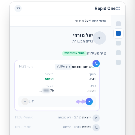
Rapid One
דכ
אנשי קשר
/
יעל מזרחי
יעל מזרחי
ימ
גלים תקשורת
ציר פעילות
תועד אוטומטית
שיחה נכנסת
דרך VoIPe
היום · 14:23
משך
תוצאה
3:41
נענתה
נציג
מספר
דנה ר.
76
905
…
3:41
שיחה יוצאת
·
2:12
·
לא נענתה
אתמול · 11:05
שיחה נכנסת
·
5:03
·
נענתה
יום ב׳ · 16:40