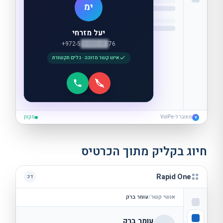
ימ
יעל מזרחי
+972-5
3-905-41
76
איש קשר מזוהה
·
גלים תקשורת
מחובר ל-VoIPe
מקוון
V
חיוג בקליק מתוך הכרטיס
Rapid One
דכ
אנשי קשר
/
עומר ברק
עומר ברק