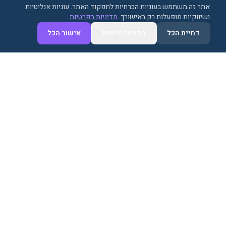
אתר זה משתמש בעוגיות הכרחיות לתפקוד האתר. עוגיות אנליטיות
ושיווקיות מופעלות רק באישורך.
מדיניות הפרטיות
נגישות
דחיית הכל
התאמה אישית
אישור הכל
פתרון התקשורת המתקדם ביותר לעסקים. מרכזיה
וקול סנטר בענן עם כל התכונות שאתם צריכים.
מבית ווייפי טלקום. לערוצים כתובים — וואטסאפ
ואומניצ׳אנל — מאותה חברה:
Smarticks
.
מוצרים