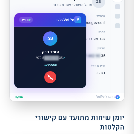
עב
מנהל תפעול ·
שגב מערכות
אימייל
VoIPe
V
טלפון
מחייג
o
mer.b
@segev.co.il
חברה
עב
שגב מערכות
טלפון
עומר ברק
+972-5
7-482-90
35
חיוג
+972-5
7-482-90
35
מתחבר
נציג מטפל
דנה ר.
מחובר ל-VoIPe
מקוון
V
יומן שיחות מתועד עם קישורי
הקלטות