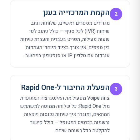
הקמת המרכזייה בענן
2
מגדירים מספרים ראשיים, שלוחות ונתב
שיחות (IVR) לכל סניף — כולל ניתוב לפי
שעות פעילות, תפריט בעברית והעברת שיחות
בין סניפים. אין צורך בציוד מיוחד: העמדות
עובדות עם טלפון IP או סופטפון במחשב.
הפעלת החיבור ל-Rapid One
3
צוות Voipe מפעיל את האינטגרציה המתועדת
מול Rapid One: כל שלוחה ממופה למשתמש
המתאים, ומוגדר איך שיחות נכנסות ויוצאות
נרשמות בכרטיס המטופל — כולל קישור
להקלטה בכל רשומת שיחה.