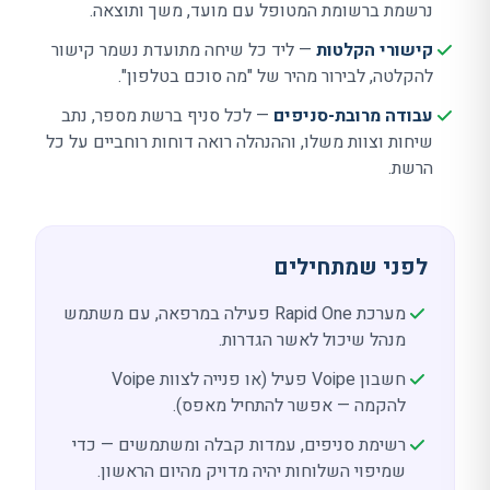
נרשמת ברשומת המטופל עם מועד, משך ותוצאה.
קישורי הקלטות
— ליד כל שיחה מתועדת נשמר קישור
להקלטה, לבירור מהיר של "מה סוכם בטלפון".
עבודה מרובת-סניפים
— לכל סניף ברשת מספר, נתב
שיחות וצוות משלו, וההנהלה רואה דוחות רוחביים על כל
הרשת.
לפני שמתחילים
מערכת
Rapid One
פעילה במרפאה, עם משתמש
מנהל שיכול לאשר הגדרות.
חשבון Voipe פעיל (או פנייה לצוות Voipe
להקמה — אפשר להתחיל מאפס).
רשימת סניפים, עמדות קבלה ומשתמשים — כדי
שמיפוי השלוחות יהיה מדויק מהיום הראשון.