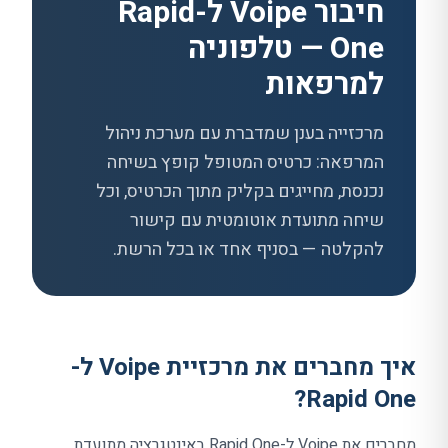
חיבור Voipe ל-
Rapid
One
— טלפוניה
למרפאות
מרכזייה בענן שמדברת עם מערכת ניהול
המרפאה: כרטיס המטופל קופץ בשיחה
נכנסת, מחייגים בקליק מתוך הכרטיס, וכל
שיחה מתועדת אוטומטית עם קישור
להקלטה — בסניף אחד או בכל הרשת.
איך מחברים את מרכזיית Voipe ל-
?
Rapid One
מחברים את Voipe ל-
Rapid One
באינטגרציה מתועדת