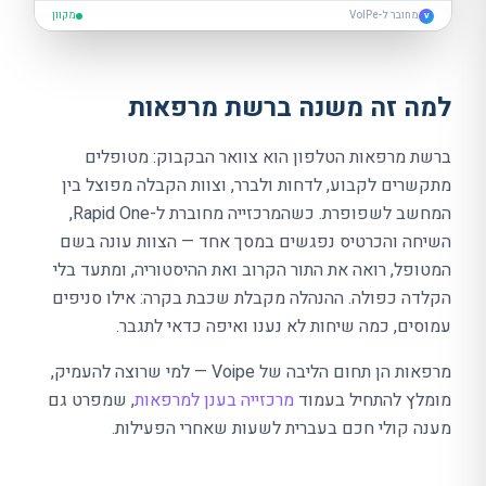
מחובר ל-VoIPe
מקוון
V
למה זה משנה ברשת מרפאות
ברשת מרפאות הטלפון הוא צוואר הבקבוק: מטופלים
מתקשרים לקבוע, לדחות ולברר, וצוות הקבלה מפוצל בין
המחשב לשפופרת. כשהמרכזייה מחוברת ל-
Rapid One
,
השיחה והכרטיס נפגשים במסך אחד — הצוות עונה בשם
המטופל, רואה את התור הקרוב ואת ההיסטוריה, ומתעד בלי
הקלדה כפולה. ההנהלה מקבלת שכבת בקרה: אילו סניפים
עמוסים, כמה שיחות לא נענו ואיפה כדאי לתגבר.
מרפאות הן תחום הליבה של Voipe — למי שרוצה להעמיק,
מומלץ להתחיל בעמוד
מרכזייה בענן למרפאות
, שמפרט גם
מענה קולי חכם בעברית לשעות שאחרי הפעילות.