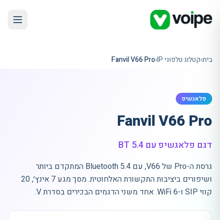
בית
›
קטלוג טלפוני IP
›
Fanvil V66 Pro
פלאגשיפ
Fanvil V66 Pro
דגם פלאגשיפ עם BT 5.4
גרסת ה-Pro של V66, עם Bluetooth 5.4 המתקדם ביותר
ושיפורים ביציבות התקשורת האלחוטית. מסך מגע 7 אינץ׳, 20
קווי SIP ו-WiFi 6. אחד משני הדגמים הבכירים בסדרת V.