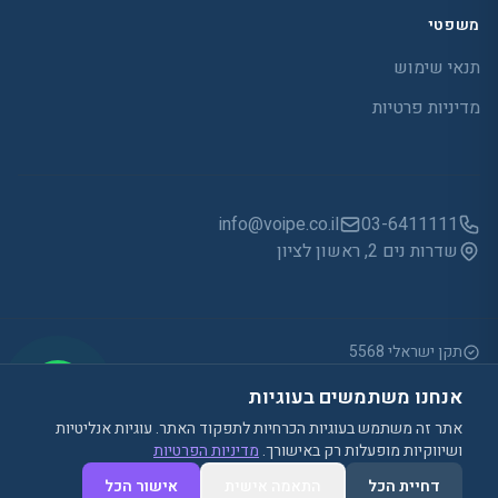
משפטי
תנאי שימוש
מדיניות פרטיות
info@voipe.co.il
03-6411111
שדרות נים 2, ראשון לציון
תקנים ותעודות
תקן ישראלי 5568
WCAG 2.1
אנחנו משתמשים בעוגיות
חוק הגנת הפרטיות, התשמ"א-1981
אתר זה משתמש בעוגיות הכרחיות לתפקוד האתר. עוגיות אנליטיות
ושיווקיות מופעלות רק באישורך.
מדיניות הפרטיות
2026
Voipe. כל הזכויות שמורות. · ווייפי טלקום בע"מ · ח.פ. 514699941
נגישות
דחיית הכל
התאמה אישית
אישור הכל
מדיניות פרטיות
תנאי שימוש
הצהרת נגישות
מדיניות עוגיות
ניהול עוגיות